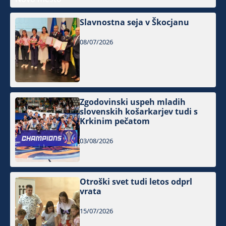
Slavnostna seja v Škocjanu
08/07/2026
Zgodovinski uspeh mladih
slovenskih košarkarjev tudi s
Krkinim pečatom
03/08/2026
Otroški svet tudi letos odprl
vrata
15/07/2026