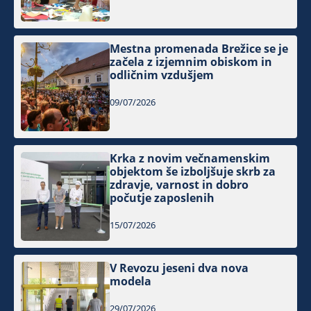
Mestna promenada Brežice se je
začela z izjemnim obiskom in
odličnim vzdušjem
09/07/2026
Krka z novim večnamenskim
objektom še izboljšuje skrb za
zdravje, varnost in dobro
počutje zaposlenih
15/07/2026
V Revozu jeseni dva nova
modela
29/07/2026