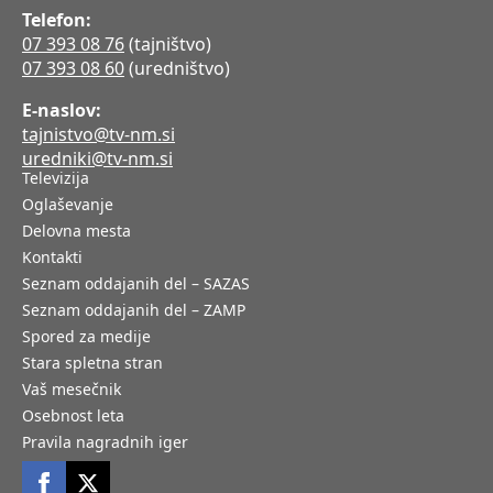
Telefon:
07 393 08 76
(tajništvo)
07 393 08 60
(uredništvo)
E-naslov:
tajnistvo@tv-nm.si
uredniki@tv-nm.si
Televizija
Oglaševanje
Delovna mesta
Kontakti
Seznam oddajanih del – SAZAS
Seznam oddajanih del – ZAMP
Spored za medije
Stara spletna stran
Vaš mesečnik
Osebnost leta
Pravila nagradnih iger