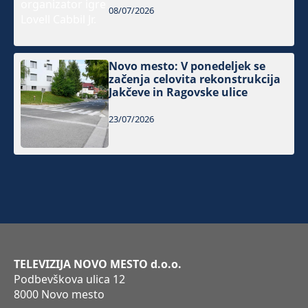
08/07/2026
Novo mesto: V ponedeljek se
začenja celovita rekonstrukcija
Jakčeve in Ragovske ulice
23/07/2026
TELEVIZIJA NOVO MESTO d.o.o.
Podbevškova ulica 12
8000 Novo mesto