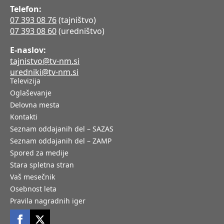
Telefon:
07 393 08 76
(tajništvo)
07 393 08 60
(uredništvo)
E-naslov:
tajnistvo@tv-nm.si
uredniki@tv-nm.si
Televizija
Oglaševanje
Delovna mesta
Kontakti
Seznam oddajanih del – SAZAS
Seznam oddajanih del – ZAMP
Spored za medije
Stara spletna stran
Vaš mesečnik
Osebnost leta
Pravila nagradnih iger