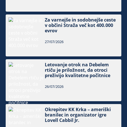
Za varnejše in sodobnejše ceste
v občini Straža več kot 400.000
evrov
27/07/2026
Letovanje otrok na Debelem
rtiču je priložnost, da otroci
preživijo kvalitetne počitnice
26/07/2026
Okrepitev KK Krka – ameriški
branilec in organizator igre
Lovell Cabbil Jr.