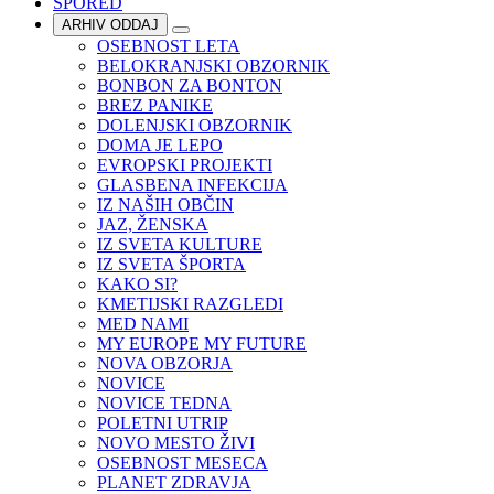
SPORED
ARHIV ODDAJ
OSEBNOST LETA
BELOKRANJSKI OBZORNIK
BONBON ZA BONTON
BREZ PANIKE
DOLENJSKI OBZORNIK
DOMA JE LEPO
EVROPSKI PROJEKTI
GLASBENA INFEKCIJA
IZ NAŠIH OBČIN
JAZ, ŽENSKA
IZ SVETA KULTURE
IZ SVETA ŠPORTA
KAKO SI?
KMETIJSKI RAZGLEDI
MED NAMI
MY EUROPE MY FUTURE
NOVA OBZORJA
NOVICE
NOVICE TEDNA
POLETNI UTRIP
NOVO MESTO ŽIVI
OSEBNOST MESECA
PLANET ZDRAVJA