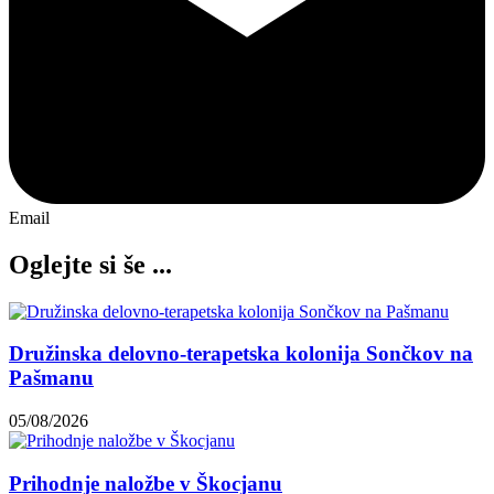
Email
Oglejte si še ...
Družinska delovno-terapetska kolonija Sončkov na
Pašmanu
05/08/2026
Prihodnje naložbe v Škocjanu