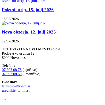
Poletni utrip, 15. julij 2026
15/07/2026
Nova obzorja, 12. julij 2026
12/07/2026
TELEVIZIJA NOVO MESTO d.o.o.
Podbevškova ulica 12
8000 Novo mesto
Telefon:
07 393 08 76
(tajništvo)
07 393 08 60
(uredništvo)
E-naslov:
tajnistvo@tv-nm.si
uredniki@tv-nm.si