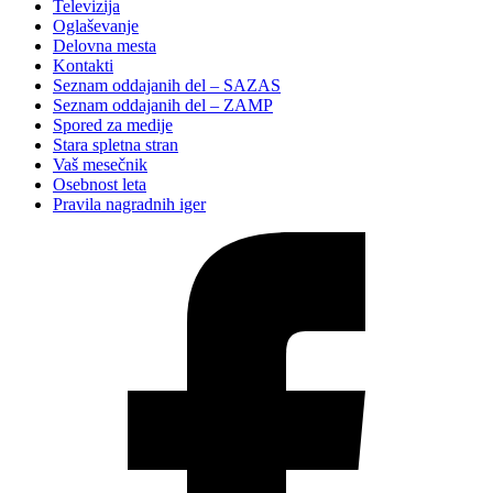
Televizija
Oglaševanje
Delovna mesta
Kontakti
Seznam oddajanih del – SAZAS
Seznam oddajanih del – ZAMP
Spored za medije
Stara spletna stran
Vaš mesečnik
Osebnost leta
Pravila nagradnih iger