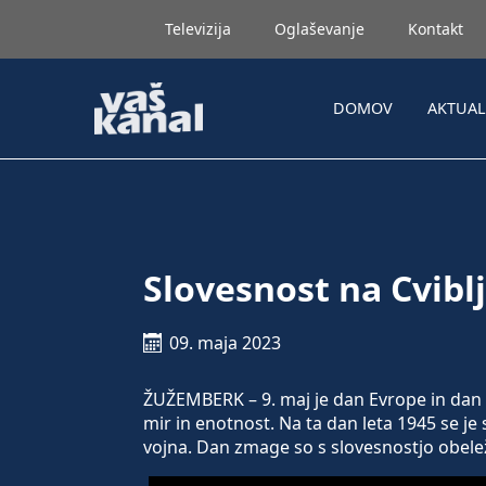
Televizija
Oglaševanje
Kontakt
DOMOV
AKTUA
Slovesnost na Cvib
09. maja 2023
ŽUŽEMBERK – 9. maj je dan Evrope in da
mir in enotnost. Na ta dan leta 1945 se j
vojna. Dan zmage so s slovesnostjo obeleži