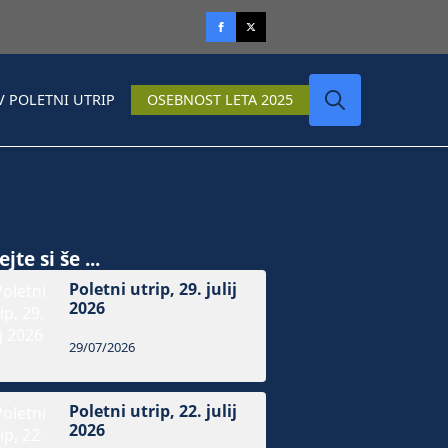
V POLETNI UTRIP
OSEBNOST LETA 2025
Search
for:
jte si še ...
Poletni utrip, 29. julij
2026
29/07/2026
Poletni utrip, 22. julij
2026