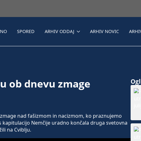
LNO
SPORED
ARHIV ODDAJ
ARHIV NOVIC
ARHI
lju ob dnevu zmage
Ogle
n zmage nad fašizmom in nacizmom, ko praznujemo
e s kapitulacijo Nemčije uradno končala druga svetovna
li na Cviblju.