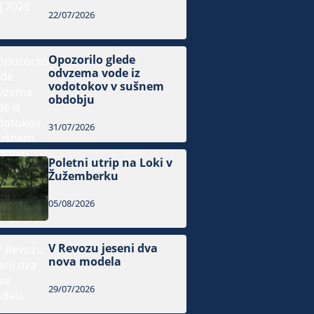
22/07/2026
Opozorilo glede
odvzema vode iz
vodotokov v sušnem
obdobju
31/07/2026
Poletni utrip na Loki v
Žužemberku
05/08/2026
V Revozu jeseni dva
nova modela
29/07/2026