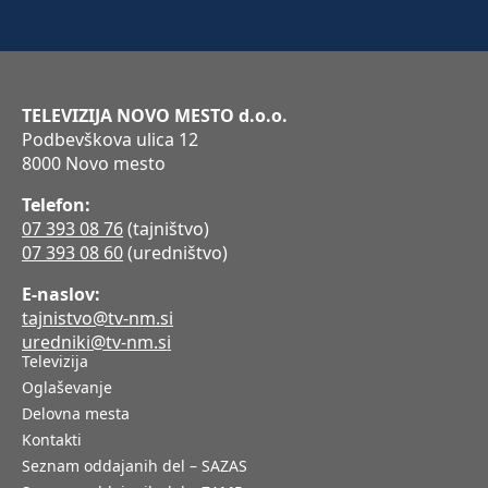
TELEVIZIJA NOVO MESTO d.o.o.
Podbevškova ulica 12
8000 Novo mesto
Telefon:
07 393 08 76
(tajništvo)
07 393 08 60
(uredništvo)
E-naslov:
tajnistvo@tv-nm.si
uredniki@tv-nm.si
Televizija
Oglaševanje
Delovna mesta
Kontakti
Seznam oddajanih del – SAZAS