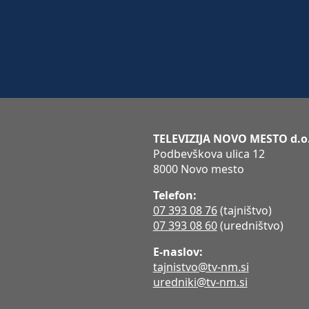
TELEVIZIJA NOVO MESTO d.o
Podbevškova ulica 12
8000 Novo mesto
Telefon:
07 393 08 76
(tajništvo)
07 393 08 60
(uredništvo)
E-naslov:
tajnistvo@tv-nm.si
uredniki@tv-nm.si