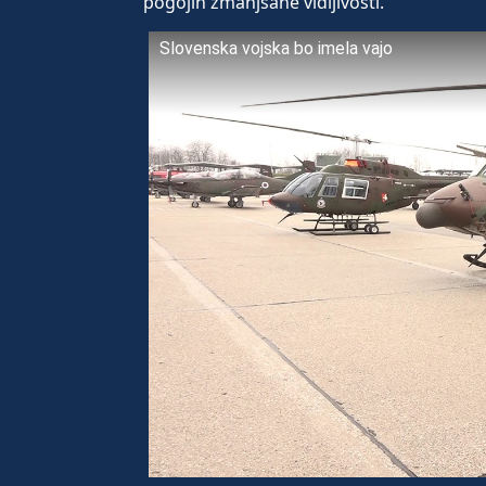
pogojih zmanjšane vidljivosti.
Slovenska vojska bo imela vajo