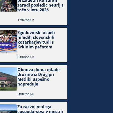
prizadetih kulturah
zaradi posledic neurij s
točo v letu 2026
17/07/2026
Zgodovinski uspeh
mladih slovenskih
košarkarjev tudi s
Krkinim pečatom
03/08/2026
Obnova doma mlade
družine iz Drag pri
Metliki uspešno
napreduje
28/07/2026
Za razvoj malega
gospodarstva v mestni