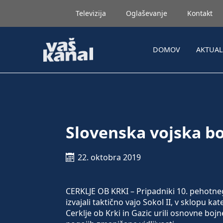
Televizija
Oglaševanje
Kontakt
DOMOV
AKTUA
Slovenska vojska bo
22. oktobra 2019
CERKLJE OB KRKI – Pripadniki 10. pehotne
izvajali taktično vajo Sokol II, v sklopu ka
Cerklje ob Krki in Gazic urili osnovne b