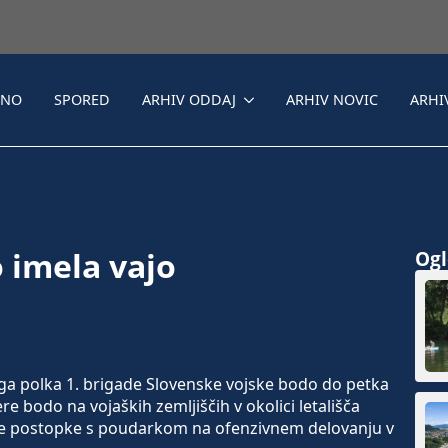
LNO
SPORED
ARHIV ODDAJ
ARHIV NOVIC
ARHI
 imela vajo
Ogle
ga polka 1. brigade Slovenske vojske bodo do petka
tere bodo na vojaških zemljiščih v okolici letališča
ojne postopke s poudarkom na ofenzivnem delovanju v