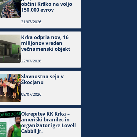
občini Krško na voljo
150.000 evrov
31/07/2026
Krka odprla nov, 16
milijonov vreden
večnamenski objekt
22/07/2026
Slavnostna seja v
Škocjanu
08/07/2026
Okrepitev KK Krka –
ameriški branilec in
organizator igre Lovell
Cabbil Jr.