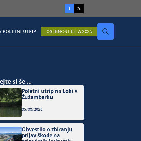
V POLETNI UTRIP
OSEBNOST LETA 2025
Search
for:
jte si še ...
Poletni utrip na Loki v
Žužemberku
05/08/2026
Obvestilo o zbiranju
prijav škode na