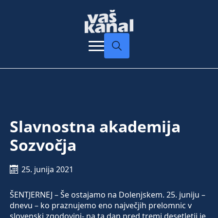
Search
for:
Slavnostna akademija
Sozvočja
25. junija 2021
ŠENTJERNEJ – Še ostajamo na Dolenjskem. 25. juniju –
dnevu – ko praznujemo eno največjih prelomnic v
slovenski zgodovini- na ta dan pred tremi desetletji je