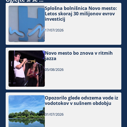
Splošna bolnišnica Novo mesto:
Letos skoraj 30 milijonov evrov
investicij
17/07/2026
Novo mesto bo znova v ritmih
jazza
05/08/2026
Opozorilo glede odvzema vode iz
vodotokov v sušnem obdobju
31/07/2026