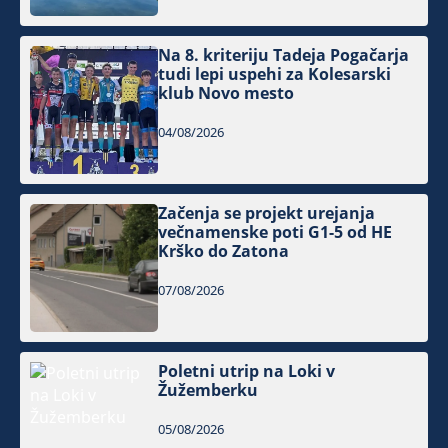
Na 8. kriteriju Tadeja Pogačarja
tudi lepi uspehi za Kolesarski
klub Novo mesto
04/08/2026
Začenja se projekt urejanja
večnamenske poti G1-5 od HE
Krško do Zatona
07/08/2026
Poletni utrip na Loki v
Žužemberku
05/08/2026