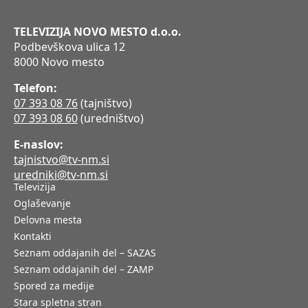
TELEVIZIJA NOVO MESTO d.o.o.
Podbevškova ulica 12
8000 Novo mesto
Telefon:
07 393 08 76
(tajništvo)
07 393 08 60
(uredništvo)
E-naslov:
tajnistvo@tv-nm.si
uredniki@tv-nm.si
Televizija
Oglaševanje
Delovna mesta
Kontakti
Seznam oddajanih del – SAZAS
Seznam oddajanih del – ZAMP
Spored za medije
Stara spletna stran