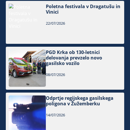
Poletna festivala v Dragatušu in
Vinici
22/07/2026
PGD Krka ob 130-letnici
delovanja prevzelo novo
gasilsko vozilo
08/07/2026
Odprtje regijskega gasilskega
poligona v Žužemberku
14/07/2026