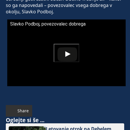
so ga napovedali – povezovalec vsega dobrega v
okolju, Slavko Podboj.
Slavko Podboj, povezovalec dobrega
Share
Oglejte si še ...
Letovanje otrok na Debelem