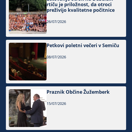
rtiču je priložnost, da otroci
preživijo kvalitetne počitnice
26/07/2026
Petkovi poletni večeri v Semiču
08/07/2026
Praznik Občine Žužemberk
15/07/2026