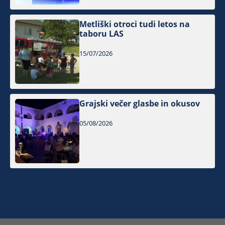
Metliški otroci tudi letos na
taboru LAS
15/07/2026
Grajski večer glasbe in okusov
05/08/2026