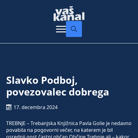
Search
for:
Slavko Podboj,
povezovalec dobrega
17. decembra 2024
TREBNJE – Trebanjska Knjižnica Pavla Golie je nedavno
povabila na pogovorni večer, na katerem je bil
osrednji gost častni občan Občine Trebnje ali – kakor