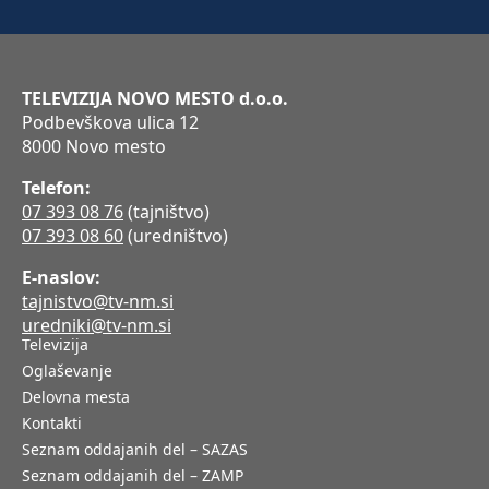
TELEVIZIJA NOVO MESTO d.o.o.
Podbevškova ulica 12
8000 Novo mesto
Telefon:
07 393 08 76
(tajništvo)
07 393 08 60
(uredništvo)
E-naslov:
tajnistvo@tv-nm.si
uredniki@tv-nm.si
Televizija
Oglaševanje
Delovna mesta
Kontakti
Seznam oddajanih del – SAZAS
Seznam oddajanih del – ZAMP