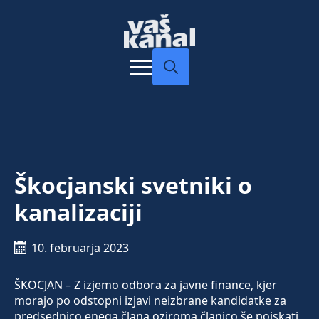
Search
for:
Škocjanski svetniki o
kanalizaciji
10. februarja 2023
ŠKOCJAN – Z izjemo odbora za javne finance, kjer
morajo po odstopni izjavi neizbrane kandidatke za
predsednico enega člana oziroma članico še poiskati,