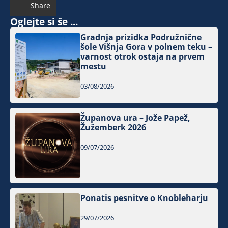
Share
Oglejte si še ...
Gradnja prizidka Podružnične
šole Višnja Gora v polnem teku –
varnost otrok ostaja na prvem
mestu
03/08/2026
Županova ura – Jože Papež,
Žužemberk 2026
09/07/2026
Ponatis pesnitve o Knobleharju
29/07/2026