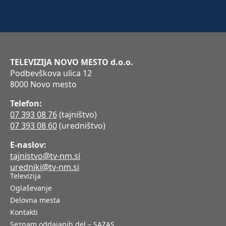
TELEVIZIJA NOVO MESTO d.o.o.
Podbevškova ulica 12
8000 Novo mesto
Telefon:
07 393 08 76
(tajništvo)
07 393 08 60
(uredništvo)
E-naslov:
tajnistvo@tv-nm.si
uredniki@tv-nm.si
Televizija
Oglaševanje
Delovna mesta
Kontakti
Seznam oddajanih del – SAZAS