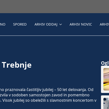
LNO
SPORED
ARHIV ODDAJ
ARHIV NOVIC
ARHI
e Trebnje
Ogle
 praznovala častitljiv jubilej – 50 let delovanja. Od
 razvila v sodoben samostojen zavod in pomembno
 Visok jubilej so obeležili s slavnostnim koncertom v