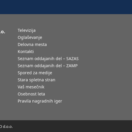
Televizija
.o.
Oglaševanje
Delovna mesta
Kontakti
Seznam oddajanih del – SAZAS
Seznam oddajanih del – ZAMP
Spored za medije
Stara spletna stran
Vaš mesečnik
Osebnost leta
Pravila nagradnih iger
 d.o.o.