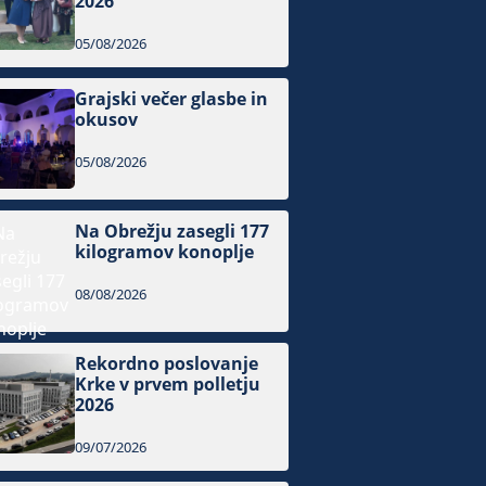
2026
05/08/2026
Grajski večer glasbe in
okusov
05/08/2026
Na Obrežju zasegli 177
kilogramov konoplje
08/08/2026
Rekordno poslovanje
Krke v prvem polletju
2026
09/07/2026