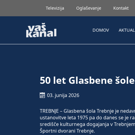
Televizija
Oglaševanje
Kontakt
DOMOV
AKTUA
50 let Glasbene šol
03. junija 2026
TREBNJE – Glasbena šola Trebnje je nedavno
ustanovitve leta 1975 pa do danes se je
središče kulturnega dogajanja v Trebnjem.
Športni dvorani Trebnje.