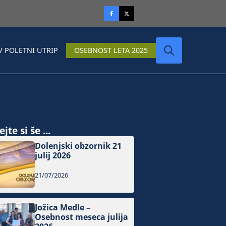
V POLETNI UTRIP
OSEBNOST LETA 2025
Search
for:
jte si še ...
Dolenjski obzornik 21
julij 2026
21/07/2026
Jožica Medle –
Osebnost meseca julija