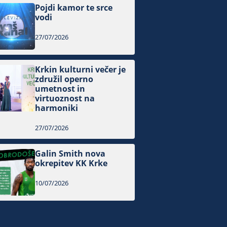
Pojdi kamor te srce
vodi
27/07/2026
Krkin kulturni večer je
združil operno
umetnost in
virtuoznost na
harmoniki
27/07/2026
Galin Smith nova
okrepitev KK Krke
10/07/2026