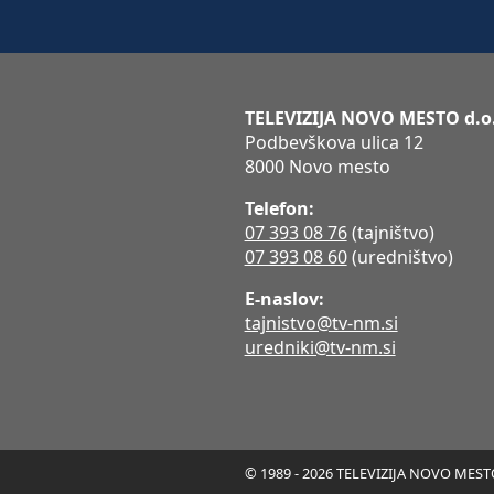
TELEVIZIJA NOVO MESTO d.o
Podbevškova ulica 12
8000 Novo mesto
Telefon:
07 393 08 76
(tajništvo)
07 393 08 60
(uredništvo)
E-naslov:
tajnistvo@tv-nm.si
uredniki@tv-nm.si
© 1989 - 2026 TELEVIZIJA NOVO MESTO