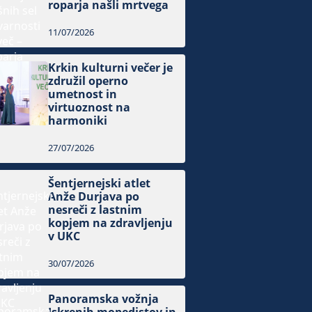
roparja našli mrtvega
11/07/2026
Krkin kulturni večer je
združil operno
umetnost in
virtuoznost na
harmoniki
27/07/2026
Šentjernejski atlet
Anže Durjava po
nesreči z lastnim
kopjem na zdravljenju
v UKC
30/07/2026
Panoramska vožnja