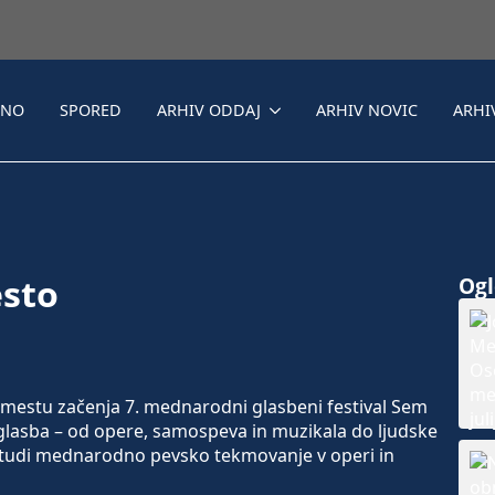
LNO
SPORED
ARHIV ODDAJ
ARHIV NOVIC
ARHI
esto
Ogle
estu začenja 7. mednarodni glasbeni festival Sem
glasba – od opere, samospeva in muzikala do ljudske
lo tudi mednarodno pevsko tekmovanje v operi in