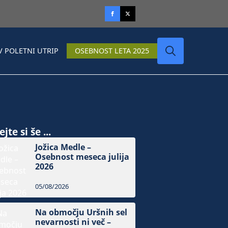
V POLETNI UTRIP
OSEBNOST LETA 2025
Search
for:
jte si še ...
Jožica Medle –
Osebnost meseca julija
2026
05/08/2026
Na območju Uršnih sel
nevarnosti ni več –