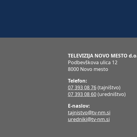
TELEVIZIJA NOVO MESTO d.o
Podbevškova ulica 12
8000 Novo mesto
Telefon:
07 393 08 76
(tajništvo)
07 393 08 60
(uredništvo)
E-naslov:
tajnistvo@tv-nm.si
uredniki@tv-nm.si