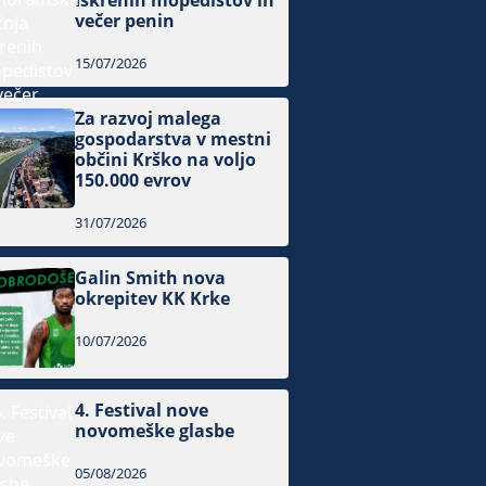
Iskrenih mopedistov in
večer penin
15/07/2026
Za razvoj malega
gospodarstva v mestni
občini Krško na voljo
150.000 evrov
31/07/2026
Galin Smith nova
okrepitev KK Krke
10/07/2026
4. Festival nove
novomeške glasbe
05/08/2026