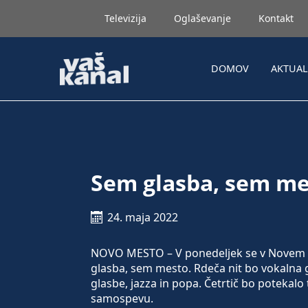
Televizija
Oglaševanje
Kontakt
DOMOV
AKTUA
Sem glasba, sem m
24. maja 2022
NOVO MESTO – V ponedeljek se v Novem m
glasba, sem mesto. Rdeča nit bo vokalna 
glasbe, jazza in popa. Četrtič bo poteka
samospevu.