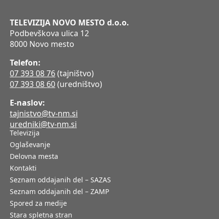
TELEVIZIJA NOVO MESTO d.o.o.
Podbevškova ulica 12
8000 Novo mesto
Telefon:
07 393 08 76
(tajništvo)
07 393 08 60
(uredništvo)
E-naslov:
tajnistvo@tv-nm.si
uredniki@tv-nm.si
Televizija
Oglaševanje
Delovna mesta
Kontakti
Seznam oddajanih del – SAZAS
Seznam oddajanih del – ZAMP
Spored za medije
Stara spletna stran