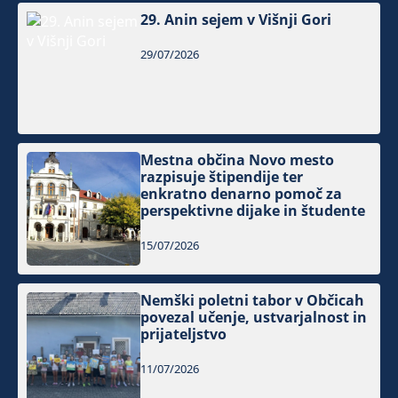
29. Anin sejem v Višnji Gori
29/07/2026
Mestna občina Novo mesto
razpisuje štipendije ter
enkratno denarno pomoč za
perspektivne dijake in študente
15/07/2026
Nemški poletni tabor v Občicah
povezal učenje, ustvarjalnost in
prijateljstvo
11/07/2026