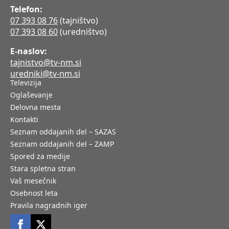
Telefon:
07 393 08 76
(tajništvo)
07 393 08 60
(uredništvo)
E-naslov:
tajnistvo@tv-nm.si
uredniki@tv-nm.si
Televizija
Oglaševanje
Delovna mesta
Kontakti
Seznam oddajanih del – SAZAS
Seznam oddajanih del – ZAMP
Spored za medije
Stara spletna stran
Vaš mesečnik
Osebnost leta
Pravila nagradnih iger