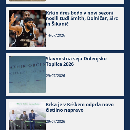
Krkin dres bodo v novi sezoni
nosili tudi Smith, Dolničar, Sirc
in Šikanić
14/07/2026
Slavnostna seja Dolenjske
Toplice 2026
29/07/2026
Krka je v Krškem odprla novo
čistilno napravo
29/07/2026