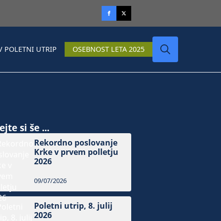
V POLETNI UTRIP
OSEBNOST LETA 2025
Search
for:
jte si še ...
Rekordno poslovanje
Krke v prvem polletju
2026
09/07/2026
Poletni utrip, 8. julij
2026