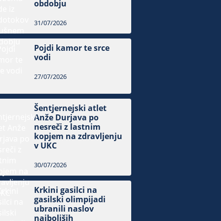
obdobju
31/07/2026
Pojdi kamor te srce
vodi
27/07/2026
Šentjernejski atlet
Anže Durjava po
nesreči z lastnim
kopjem na zdravljenju
v UKC
30/07/2026
Krkini gasilci na
gasilski olimpijadi
ubranili naslov
najboljših