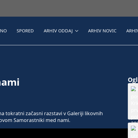
LNO
SPORED
ARHIV ODDAJ
ARHIV NOVIC
ARHI
nami
Ogle
a tokratni začasni razstavi v Galeriji likovnih
lovom Samorastniki med nami.