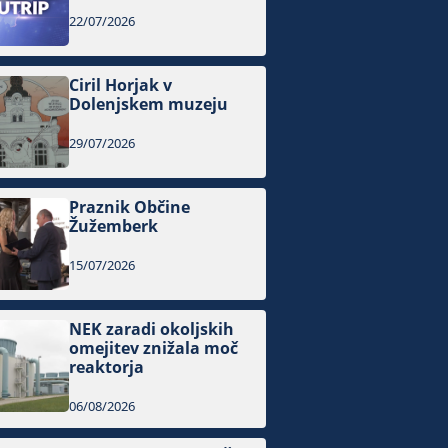
22/07/2026
Ciril Horjak v
Dolenjskem muzeju
29/07/2026
Praznik Občine
Žužemberk
15/07/2026
NEK zaradi okoljskih
omejitev znižala moč
reaktorja
06/08/2026