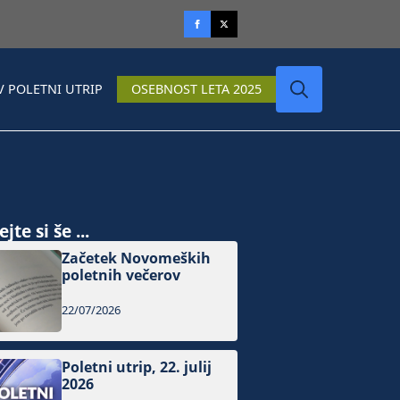
V POLETNI UTRIP
OSEBNOST LETA 2025
Search
for:
jte si še ...
Začetek Novomeških
poletnih večerov
22/07/2026
Poletni utrip, 22. julij
2026