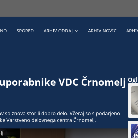
LNO
SPORED
ARHIV ODDAJ
ARHIV NOVIC
ARHI
li uporabnike VDC Črnomelj
Ogle
 so znova storili dobro delo. Včeraj so s podarjeno
ike Varstveno delovnega centra Črnomelj.
lj