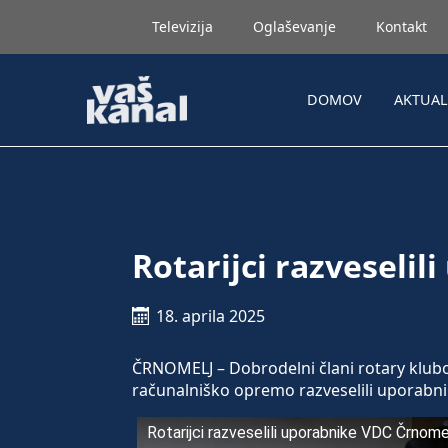
Televizija
Oglaševanje
Kontakt
DOMOV
AKTUA
Rotarijci razveseli
18. aprila 2025
ČRNOMELJ – Dobrodelni člani rotary klubov
računalniško opremo razveselili uporabn
Rotarijci razveselili uporabnike VDC Črnome