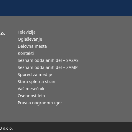
Televizija
.o.
Oglaševanje
Delovna mesta
Kontakti
Seznam oddajanih del – SAZAS
Seznam oddajanih del – ZAMP
Spored za medije
Stara spletna stran
Vaš mesečnik
Osebnost leta
Pravila nagradnih iger
 d.o.o.