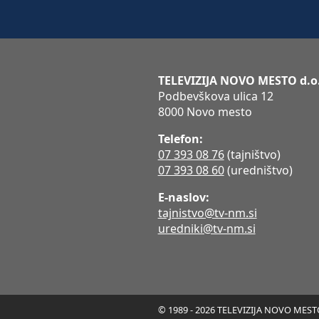
TELEVIZIJA NOVO MESTO d.o
Podbevškova ulica 12
8000 Novo mesto
Telefon:
07 393 08 76
(tajništvo)
07 393 08 60
(uredništvo)
E-naslov:
tajnistvo@tv-nm.si
uredniki@tv-nm.si
© 1989 - 2026 TELEVIZIJA NOVO MESTO