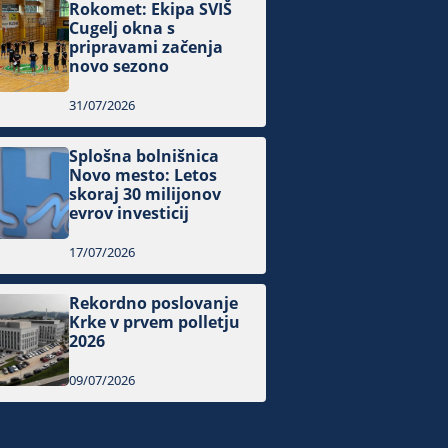
Rokomet: Ekipa SVIŠ
Cugelj okna s
pripravami začenja
novo sezono
31/07/2026
Splošna bolnišnica
Novo mesto: Letos
skoraj 30 milijonov
evrov investicij
17/07/2026
Rekordno poslovanje
Krke v prvem polletju
2026
09/07/2026