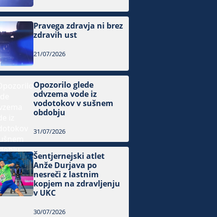
Pravega zdravja ni brez
zdravih ust
21/07/2026
Opozorilo glede
odvzema vode iz
vodotokov v sušnem
obdobju
31/07/2026
Šentjernejski atlet
Anže Durjava po
nesreči z lastnim
kopjem na zdravljenju
v UKC
30/07/2026