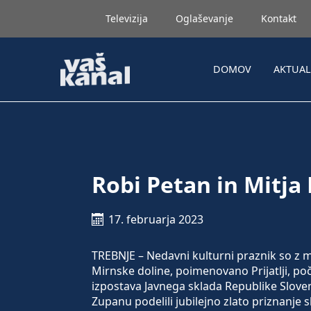
Televizija
Oglaševanje
Kontakt
DOMOV
AKTUA
Robi Petan in Mitja
17. februarja 2023
TREBNJE – Nedavni kulturni praznik so z m
Mirnske doline, poimenovano Prijatlji, po
izpostava Javnega sklada Republike Sloveni
Zupanu podelili jubilejno zlato priznanje s