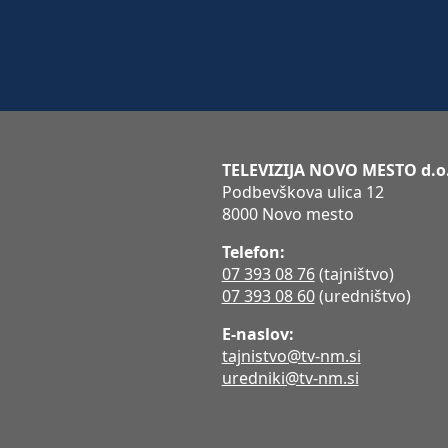
TELEVIZIJA NOVO MESTO d.o
Podbevškova ulica 12
8000 Novo mesto
Telefon:
07 393 08 76
(tajništvo)
07 393 08 60
(uredništvo)
E-naslov:
tajnistvo@tv-nm.si
uredniki@tv-nm.si