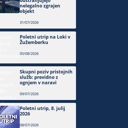
odstranjujejo
nelegalno zgrajen
objekt
31/07/2026
Poletni utrip na Loki v
Žužemberku
05/08/2026
Skupni poziv pristojnih
služb: previdno z
ognjem v naravi
09/07/2026
Poletni utrip, 8. julij
2026
08/07/2026