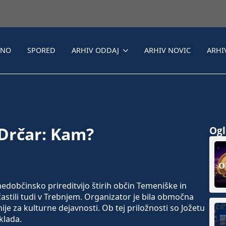
LNO
SPORED
ARHIV ODDAJ
ARHIV NOVIC
ARHI
 Drčar: Kam?
Ogle
edobčinsko prireditvijo štirih občin Temeniške in
častili tudi v Trebnjem. Organizator je bila območna
je za kulturne dejavnosti. Ob tej priložnosti so Jožetu
klada.