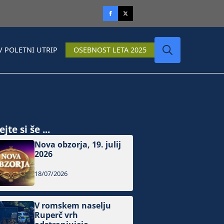
V POLETNI UTRIP
OSEBNOST LETA 2025
Search
for:
jte si še ...
Nova obzorja, 19. julij
2026
18/07/2026
V romskem naselju
Ruperč vrh