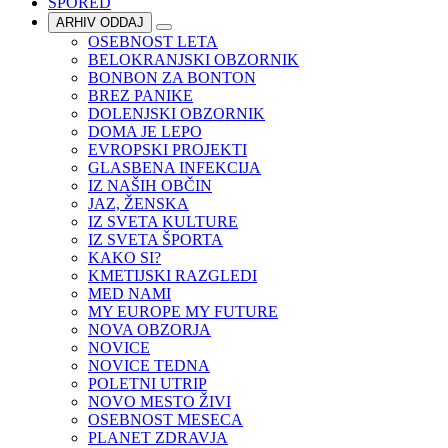
SPORED
ARHIV ODDAJ
OSEBNOST LETA
BELOKRANJSKI OBZORNIK
BONBON ZA BONTON
BREZ PANIKE
DOLENJSKI OBZORNIK
DOMA JE LEPO
EVROPSKI PROJEKTI
GLASBENA INFEKCIJA
IZ NAŠIH OBČIN
JAZ, ŽENSKA
IZ SVETA KULTURE
IZ SVETA ŠPORTA
KAKO SI?
KMETIJSKI RAZGLEDI
MED NAMI
MY EUROPE MY FUTURE
NOVA OBZORJA
NOVICE
NOVICE TEDNA
POLETNI UTRIP
NOVO MESTO ŽIVI
OSEBNOST MESECA
PLANET ZDRAVJA