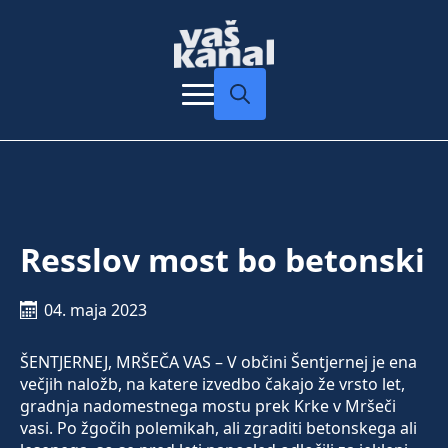
Search
for:
Resslov most bo betonski
04. maja 2023
ŠENTJERNEJ, MRŠEČA VAS – V občini Šentjernej je ena
večjih naložb, na katere izvedbo čakajo že vrsto let,
gradnja nadomestnega mostu prek Krke v Mršeči
vasi. Po žgočih polemikah, ali zgraditi betonskega ali