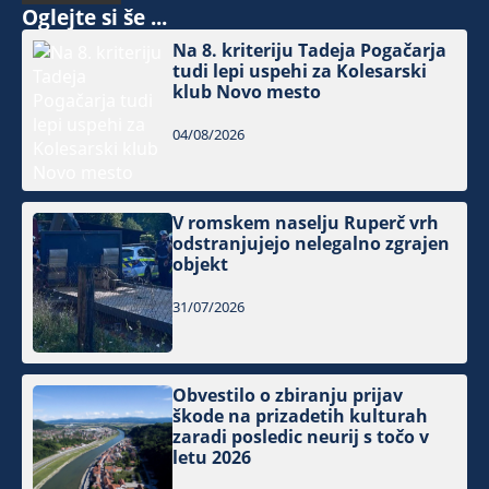
Oglejte si še ...
Na 8. kriteriju Tadeja Pogačarja
tudi lepi uspehi za Kolesarski
klub Novo mesto
04/08/2026
V romskem naselju Ruperč vrh
odstranjujejo nelegalno zgrajen
objekt
31/07/2026
Obvestilo o zbiranju prijav
škode na prizadetih kulturah
zaradi posledic neurij s točo v
letu 2026