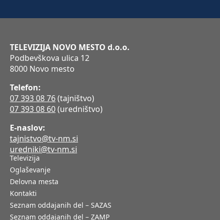
TELEVIZIJA NOVO MESTO d.o.o.
Podbevškova ulica 12
8000 Novo mesto
Telefon:
07 393 08 76
(tajništvo)
07 393 08 60
(uredništvo)
E-naslov:
tajnistvo@tv-nm.si
uredniki@tv-nm.si
Televizija
Oglaševanje
Delovna mesta
Kontakti
Seznam oddajanih del – SAZAS
Seznam oddajanih del – ZAMP