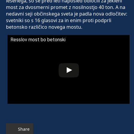
lesenega, so se pred leti naposled odločili za jekleni
most za dvosmerni promet z nosilnostjo 40 ton. A na
nedavni seji občinskega sveta je padla nova odločitev:
svetniki so s 16 glasovi za in enim proti podprli
betonsko različico novega mostu.
Resslov most bo betonski
Share