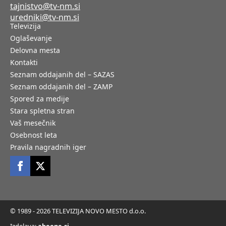
tajnistvo@tv-nm.si
uredniki@tv-nm.si
Televizija
Oglaševanje
Delovna mesta
Kontakti
Seznam oddajanih del – SAZAS
Seznam oddajanih del – ZAMP
Spored za medije
Stara spletna stran
Vaš mesečnik
Osebnost leta
Pravila nagradnih iger
© 1989 - 2026 TELEVIZIJA NOVO MESTO d.o.o.