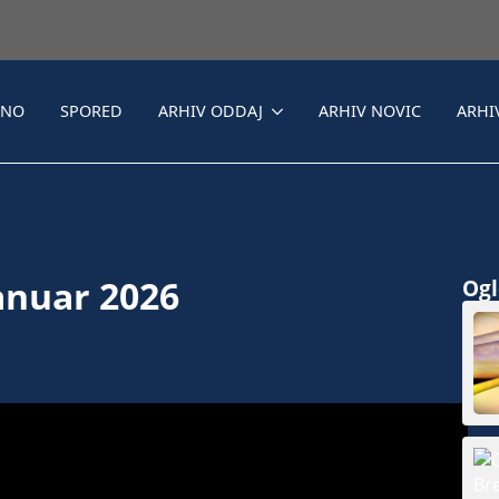
LNO
SPORED
ARHIV ODDAJ
ARHIV NOVIC
ARHI
januar 2026
Ogle