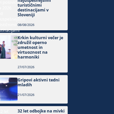
najuspešnejšimi
turističnimi
destinacijami v
Sloveniji
08/08/2026
Krkin kulturni večer je
združil operno
umetnost in
virtuoznost na
harmoniki
27/07/2026
Gripovi aktivni tedni
mladih
21/07/2026
32 let odbojke na mivki