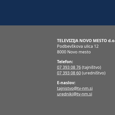
TELEVIZIJA NOVO MESTO d.o
Podbevškova ulica 12
8000 Novo mesto
Telefon:
07 393 08 76
(tajništvo)
07 393 08 60
(uredništvo)
E-naslov:
tajnistvo@tv-nm.si
uredniki@tv-nm.si