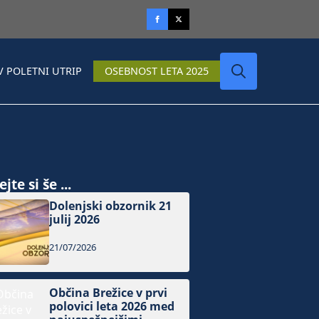
V POLETNI UTRIP
OSEBNOST LETA 2025
Search
for:
jte si še ...
Dolenjski obzornik 21
julij 2026
21/07/2026
Občina Brežice v prvi
polovici leta 2026 med