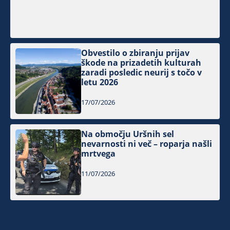
Obvestilo o zbiranju prijav
škode na prizadetih kulturah
zaradi posledic neurij s točo v
letu 2026
17/07/2026
Na območju Uršnih sel
nevarnosti ni več – roparja našli
mrtvega
11/07/2026