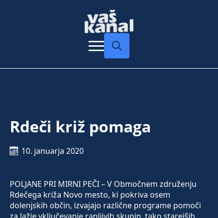
Search
for:
Rdeči križ pomaga
10. januarja 2020
POLJANE PRI MIRNI PEČI – V Območnem združenju
Rdečega križa Novo mesto, ki pokriva osem
dolenjskih občin, izvajajo različne programe pomoči
za lažje vključevanje ranljivih skupin, tako starejših,