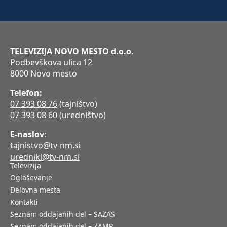
TELEVIZIJA NOVO MESTO d.o.o.
Podbevškova ulica 12
8000 Novo mesto
Telefon:
07 393 08 76
(tajništvo)
07 393 08 60
(uredništvo)
E-naslov:
tajnistvo@tv-nm.si
uredniki@tv-nm.si
Televizija
Oglaševanje
Delovna mesta
Kontakti
Seznam oddajanih del – SAZAS
Seznam oddajanih del – ZAMP