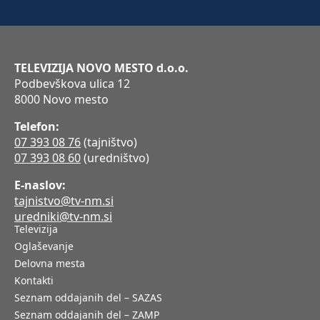
TELEVIZIJA NOVO MESTO d.o.o.
Podbevškova ulica 12
8000 Novo mesto
Telefon:
07 393 08 76
(tajništvo)
07 393 08 60
(uredništvo)
E-naslov:
tajnistvo@tv-nm.si
uredniki@tv-nm.si
Televizija
Oglaševanje
Delovna mesta
Kontakti
Seznam oddajanih del – SAZAS
Seznam oddajanih del – ZAMP