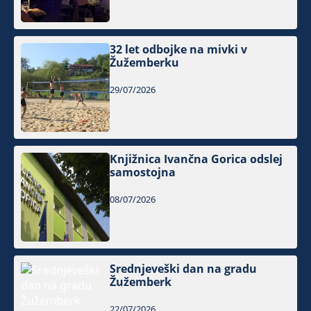
32 let odbojke na mivki v
Žužemberku
29/07/2026
Knjižnica Ivančna Gorica odslej
samostojna
08/07/2026
Srednjeveški dan na gradu
Žužemberk
22/07/2026