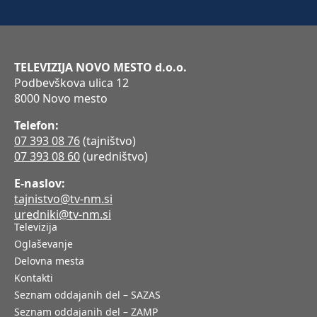
TELEVIZIJA NOVO MESTO d.o.o.
Podbevškova ulica 12
8000 Novo mesto
Telefon:
07 393 08 76
(tajništvo)
07 393 08 60
(uredništvo)
E-naslov:
tajnistvo@tv-nm.si
uredniki@tv-nm.si
Televizija
Oglaševanje
Delovna mesta
Kontakti
Seznam oddajanih del – SAZAS
Seznam oddajanih del – ZAMP