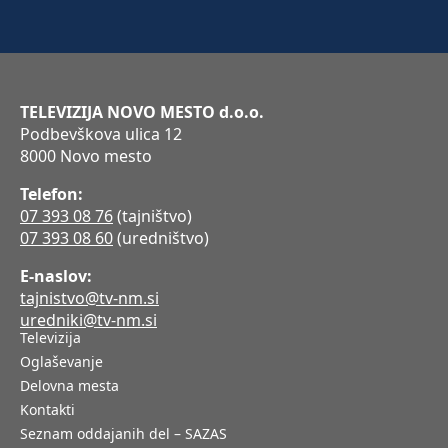
TELEVIZIJA NOVO MESTO d.o.o.
Podbevškova ulica 12
8000 Novo mesto
Telefon:
07 393 08 76
(tajništvo)
07 393 08 60
(uredništvo)
E-naslov:
tajnistvo@tv-nm.si
uredniki@tv-nm.si
Televizija
Oglaševanje
Delovna mesta
Kontakti
Seznam oddajanih del – SAZAS