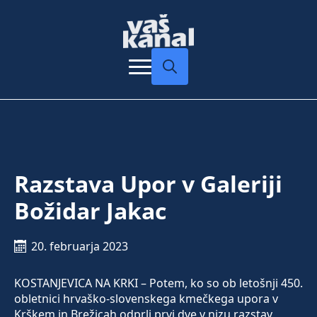
Search
for:
Razstava Upor v Galeriji
Božidar Jakac
20. februarja 2023
KOSTANJEVICA NA KRKI – Potem, ko so ob letošnji 450.
obletnici hrvaško-slovenskega kmečkega upora v
Krškem in Brežicah odprli prvi dve v nizu razstav,