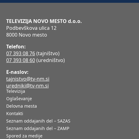
TELEVIZIJA NOVO MESTO d.o.o.
Podbevškova ulica 12
8000 Novo mesto
Telefon:
07 393 08 76
(tajništvo)
07 393 08 60
(uredništvo)
E-naslov:
tajnistvo@tv-nm.si
uredniki@tv-nm.si
Televizija
Oglaševanje
Delovna mesta
Kontakti
Seznam oddajanih del – SAZAS
Seznam oddajanih del – ZAMP
Spored za medije