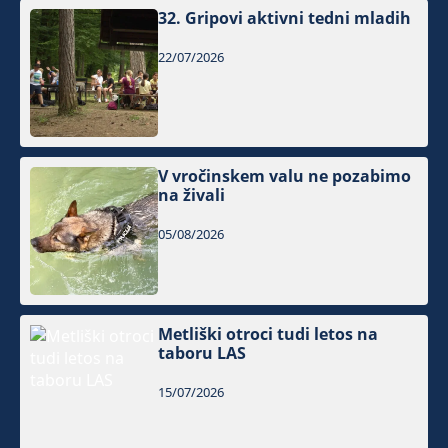
32. Gripovi aktivni tedni mladih
22/07/2026
V vročinskem valu ne pozabimo
na živali
05/08/2026
Metliški otroci tudi letos na
taboru LAS
15/07/2026