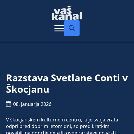
Search
for:
Razstava Svetlane Conti v
Škocjanu
08. januarja 2026
V škocjanskem kulturnem centru, ki je svoja vrata
odprl pred dobrim letom dni, so pred kratkim
povabili na odprtje pete likovne razstave po vrsti.