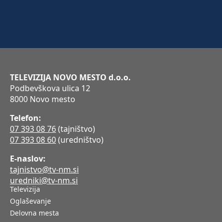
TELEVIZIJA NOVO MESTO d.o.o.
Podbevškova ulica 12
8000 Novo mesto
Telefon:
07 393 08 76
(tajništvo)
07 393 08 60
(uredništvo)
E-naslov:
tajnistvo@tv-nm.si
uredniki@tv-nm.si
Televizija
Oglaševanje
Delovna mesta