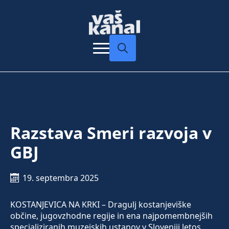
Search
for:
Razstava Smeri razvoja v
GBJ
19. septembra 2025
KOSTANJEVICA NA KRKI – Dragulj kostanjeviške
občine, jugovzhodne regije in ena najpomembnejših
specializiranih muzejskih ustanov v Sloveniji letos