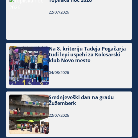
Topliška noč 2026
22/07/2026
Na 8. kriteriju Tadeja Pogačarja
tudi lepi uspehi za Kolesarski
klub Novo mesto
04/08/2026
Srednjeveški dan na gradu
Žužemberk
22/07/2026