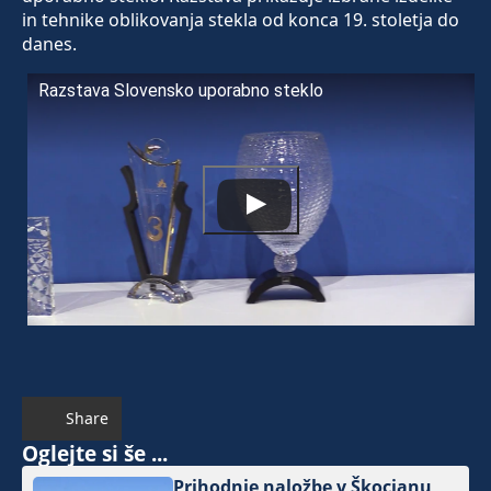
in tehnike oblikovanja stekla od konca 19. stoletja do
danes.
Razstava Slovensko uporabno steklo
Share
Oglejte si še ...
Prihodnje naložbe v Škocjanu