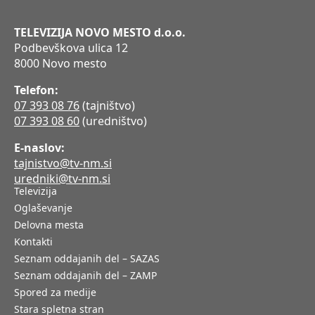
TELEVIZIJA NOVO MESTO d.o.o.
Podbevškova ulica 12
8000 Novo mesto
Telefon:
07 393 08 76
(tajništvo)
07 393 08 60
(uredništvo)
E-naslov:
tajnistvo@tv-nm.si
uredniki@tv-nm.si
Televizija
Oglaševanje
Delovna mesta
Kontakti
Seznam oddajanih del – SAZAS
Seznam oddajanih del – ZAMP
Spored za medije
Stara spletna stran