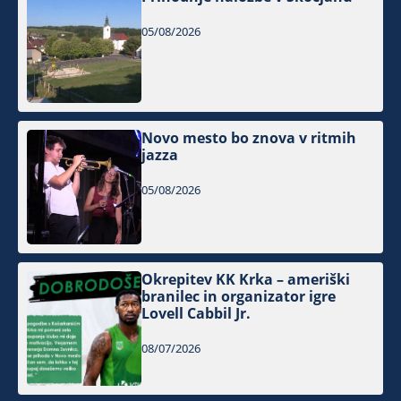
05/08/2026
Novo mesto bo znova v ritmih
jazza
05/08/2026
Okrepitev KK Krka – ameriški
branilec in organizator igre
Lovell Cabbil Jr.
08/07/2026