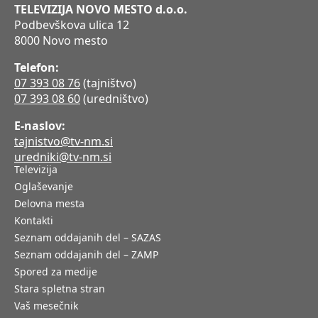
TELEVIZIJA NOVO MESTO d.o.o.
Podbevškova ulica 12
8000 Novo mesto
Telefon:
07 393 08 76
(tajništvo)
07 393 08 60
(uredništvo)
E-naslov:
tajnistvo@tv-nm.si
uredniki@tv-nm.si
Televizija
Oglaševanje
Delovna mesta
Kontakti
Seznam oddajanih del – SAZAS
Seznam oddajanih del – ZAMP
Spored za medije
Stara spletna stran
Vaš mesečnik