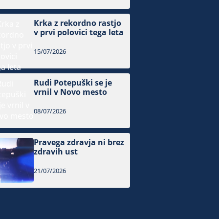
Krka z rekordno rastjo
v prvi polovici tega leta
15/07/2026
Rudi Potepuški se je
vrnil v Novo mesto
08/07/2026
Pravega zdravja ni brez
zdravih ust
21/07/2026