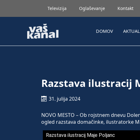
Televizija
Oglaševanje
Kontakt
DOMOV
AKTUA
Razstava ilustracij 
31. julija 2024
NOVO MESTO – Ob rojstnem dnevu Dolenj
ogled razstava domačinke, ilustratorke Ma
Razstava ilustracij Maje Poljanc