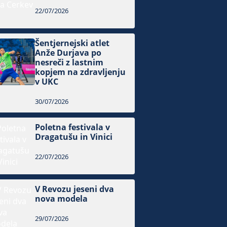
22/07/2026
Šentjernejski atlet
Anže Durjava po
nesreči z lastnim
kopjem na zdravljenju
v UKC
30/07/2026
Poletna festivala v
Dragatušu in Vinici
22/07/2026
V Revozu jeseni dva
nova modela
29/07/2026