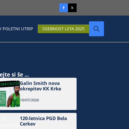
V POLETNI UTRIP
OSEBNOST LETA 2025
Search
for:
jte si še ...
Galin Smith nova
okrepitev KK Krke
10/07/2026
120-letnica PGD Bela
Cerkev