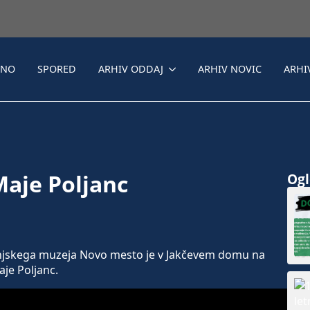
LNO
SPORED
ARHIV ODDAJ
ARHIV NOVIC
ARHI
Maje Poljanc
Ogle
skega muzeja Novo mesto je v Jakčevem domu na
je Poljanc.