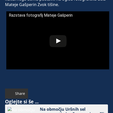
Mateje Gašperin Zvok tišine.
Razstava fotografij Mateje Gašperin
Share
Oglejte si še ...
Na območju Uršnih sel