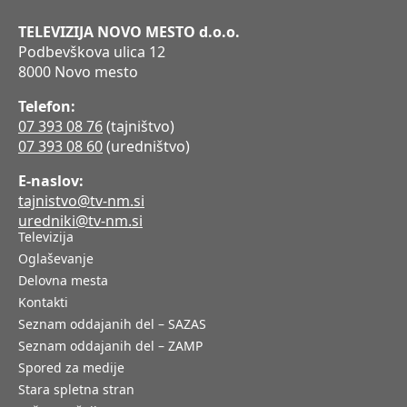
TELEVIZIJA NOVO MESTO d.o.o.
Podbevškova ulica 12
8000 Novo mesto
Telefon:
07 393 08 76
(tajništvo)
07 393 08 60
(uredništvo)
E-naslov:
tajnistvo@tv-nm.si
uredniki@tv-nm.si
Televizija
Oglaševanje
Delovna mesta
Kontakti
Seznam oddajanih del – SAZAS
Seznam oddajanih del – ZAMP
Spored za medije
Stara spletna stran