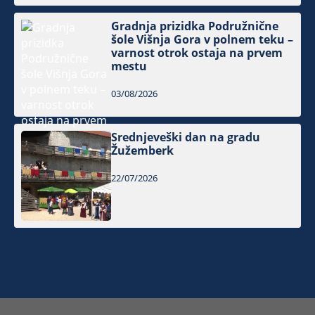
Gradnja prizidka Podružnične
šole Višnja Gora v polnem teku –
varnost otrok ostaja na prvem
mestu
03/08/2026
Srednjeveški dan na gradu
Žužemberk
22/07/2026