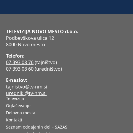
TELEVIZIJA NOVO MESTO d.o.o.
Podbevškova ulica 12
8000 Novo mesto
Telefon:
07 393 08 76
(tajništvo)
07 393 08 60
(uredništvo)
E-naslov:
tajnistvo@tv-nm.si
uredniki@tv-nm.si
Televizija
Oglaševanje
Delovna mesta
Kontakti
Seznam oddajanih del – SAZAS