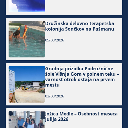
Družinska delovno-terapetska
kolonija Sončkov na Pašmanu
05/08/2026
Gradnja prizidka Podružnične
šole Višnja Gora v polnem teku –
varnost otrok ostaja na prvem
mestu
03/08/2026
Jožica Medle – Osebnost meseca
julija 2026