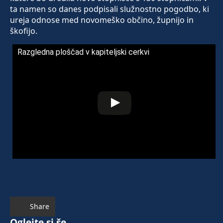
ta namen so danes podpisali služnostno pogodbo, ki
ureja odnose med novomeško občino, župnijo in
škofijo.
Razgledna ploščad v kapiteljski cerkvi
Share
Oglejte si še ...