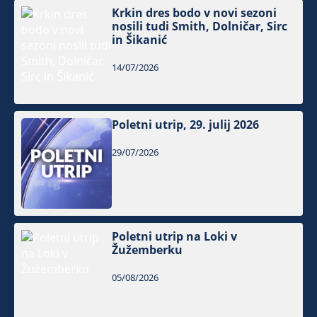
Krkin dres bodo v novi sezoni
nosili tudi Smith, Dolničar, Sirc
in Šikanić
14/07/2026
Poletni utrip, 29. julij 2026
29/07/2026
Poletni utrip na Loki v
Žužemberku
05/08/2026