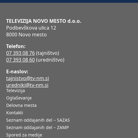
TELEVIZIJA NOVO MESTO d.o.o.
Podbevškova ulica 12
8000 Novo mesto
Telefon:
07 393 08 76
(tajništvo)
07 393 08 60
(uredništvo)
E-naslov:
tajnistvo@tv-nm.si
uredniki@tv-nm.si
Televizija
Oglaševanje
Delovna mesta
Kontakti
Seznam oddajanih del – SAZAS
Seznam oddajanih del – ZAMP
Spored za medije