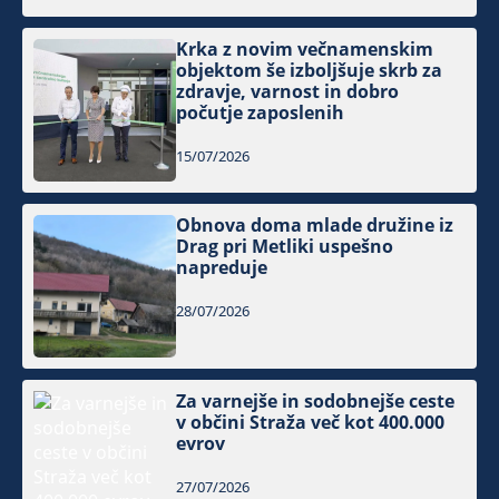
Krka z novim večnamenskim
objektom še izboljšuje skrb za
zdravje, varnost in dobro
počutje zaposlenih
15/07/2026
Obnova doma mlade družine iz
Drag pri Metliki uspešno
napreduje
28/07/2026
Za varnejše in sodobnejše ceste
v občini Straža več kot 400.000
evrov
27/07/2026