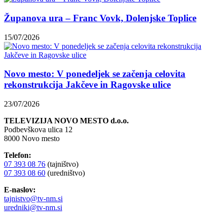
Županova ura – Franc Vovk, Dolenjske Toplice
15/07/2026
Novo mesto: V ponedeljek se začenja celovita
rekonstrukcija Jakčeve in Ragovske ulice
23/07/2026
TELEVIZIJA NOVO MESTO d.o.o.
Podbevškova ulica 12
8000 Novo mesto
Telefon:
07 393 08 76
(tajništvo)
07 393 08 60
(uredništvo)
E-naslov:
tajnistvo@tv-nm.si
uredniki@tv-nm.si