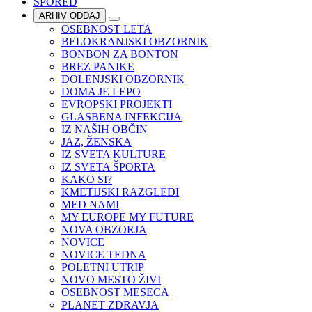
SPORED
ARHIV ODDAJ
OSEBNOST LETA
BELOKRANJSKI OBZORNIK
BONBON ZA BONTON
BREZ PANIKE
DOLENJSKI OBZORNIK
DOMA JE LEPO
EVROPSKI PROJEKTI
GLASBENA INFEKCIJA
IZ NAŠIH OBČIN
JAZ, ŽENSKA
IZ SVETA KULTURE
IZ SVETA ŠPORTA
KAKO SI?
KMETIJSKI RAZGLEDI
MED NAMI
MY EUROPE MY FUTURE
NOVA OBZORJA
NOVICE
NOVICE TEDNA
POLETNI UTRIP
NOVO MESTO ŽIVI
OSEBNOST MESECA
PLANET ZDRAVJA