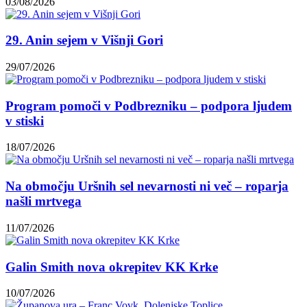
03/08/2026
29. Anin sejem v Višnji Gori
29/07/2026
Program pomoči v Podbrezniku – podpora ljudem
v stiski
18/07/2026
Na območju Uršnih sel nevarnosti ni več – roparja
našli mrtvega
11/07/2026
Galin Smith nova okrepitev KK Krke
10/07/2026