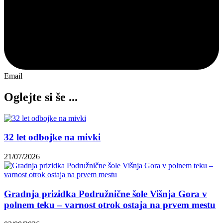
Email
Oglejte si še ...
32 let odbojke na mivki
21/07/2026
Gradnja prizidka Podružnične šole Višnja Gora v
polnem teku – varnost otrok ostaja na prvem mestu