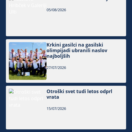
05/08/2026
Krkini gasilci na gasilski
olimpijadi ubranili naslov
najboljših
27/07/2026
Otroški svet tudi letos odprl
vrata
15/07/2026