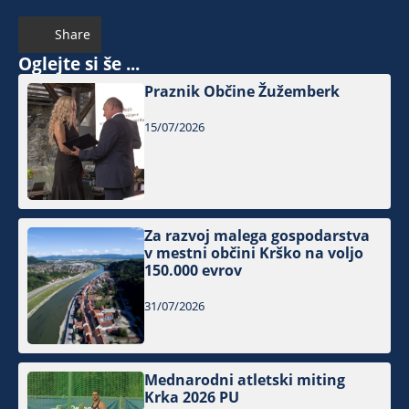
Share
Oglejte si še ...
Praznik Občine Žužemberk
15/07/2026
Za razvoj malega gospodarstva
v mestni občini Krško na voljo
150.000 evrov
31/07/2026
Mednarodni atletski miting
Krka 2026 PU