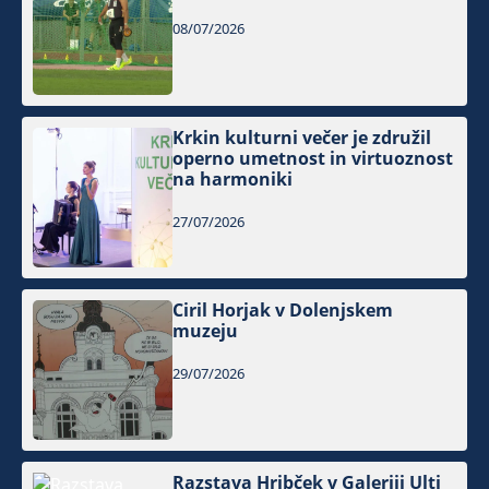
08/07/2026
Krkin kulturni večer je združil
operno umetnost in virtuoznost
na harmoniki
27/07/2026
Ciril Horjak v Dolenjskem
muzeju
29/07/2026
Razstava Hribček v Galeriji Ulti