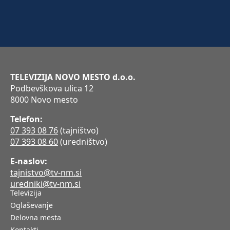
TELEVIZIJA NOVO MESTO d.o.o.
Podbevškova ulica 12
8000 Novo mesto
Telefon:
07 393 08 76
(tajništvo)
07 393 08 60
(uredništvo)
E-naslov:
tajnistvo@tv-nm.si
uredniki@tv-nm.si
Televizija
Oglaševanje
Delovna mesta
Kontakti