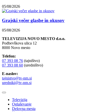
05/08/2026
Grajski večer glasbe in okusov
05/08/2026
TELEVIZIJA NOVO MESTO d.o.o.
Podbevškova ulica 12
8000 Novo mesto
Telefon:
07 393 08 76
(tajništvo)
07 393 08 60
(uredništvo)
E-naslov:
tajnistvo@tv-nm.si
uredniki@tv-nm.si
Televizija
Oglaševanje
Delovna mesta