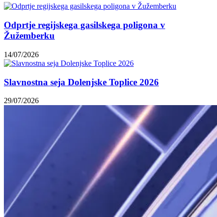
Odprtje regijskega gasilskega poligona v
Žužemberku
14/07/2026
Slavnostna seja Dolenjske Toplice 2026
29/07/2026