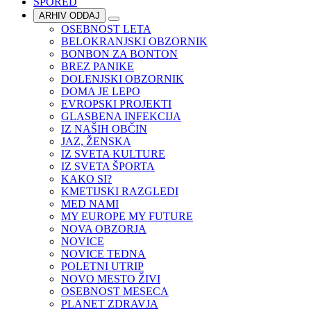
SPORED
ARHIV ODDAJ
OSEBNOST LETA
BELOKRANJSKI OBZORNIK
BONBON ZA BONTON
BREZ PANIKE
DOLENJSKI OBZORNIK
DOMA JE LEPO
EVROPSKI PROJEKTI
GLASBENA INFEKCIJA
IZ NAŠIH OBČIN
JAZ, ŽENSKA
IZ SVETA KULTURE
IZ SVETA ŠPORTA
KAKO SI?
KMETIJSKI RAZGLEDI
MED NAMI
MY EUROPE MY FUTURE
NOVA OBZORJA
NOVICE
NOVICE TEDNA
POLETNI UTRIP
NOVO MESTO ŽIVI
OSEBNOST MESECA
PLANET ZDRAVJA