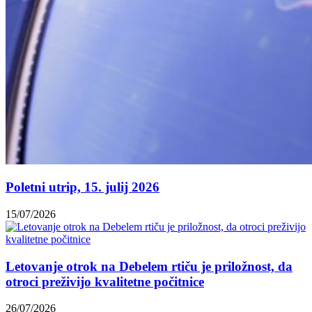
Poletni utrip, 15. julij 2026
15/07/2026
Letovanje otrok na Debelem rtiču je priložnost, da
otroci preživijo kvalitetne počitnice
26/07/2026