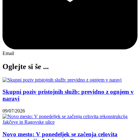
Email
Oglejte si še ...
Skupni poziv pristojnih služb: previdno z ognjem v
naravi
09/07/2026
Novo mesto: V ponedeljek se začenja celovita