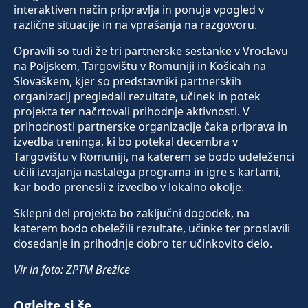
interaktiven način pripravlja in ponuja vpogled v
različne situacije in na vprašanja na razgovoru.
Opravili so tudi že tri partnerske sestanke v Vroclavu
na Poljskem, Targovištu v Romuniji in Košicah na
Slovaškem, kjer so predstavniki partnerskih
organizacij pregledali rezultate, učinek in potek
projekta ter načrtovali prihodnje aktivnosti. V
prihodnosti partnerske organizacije čaka priprava in
izvedba treninga, ki bo potekal decembra v
Targovištu v Romuniji, na katerem se bodo udeleženci
učili izvajanja nastalega programa in igre s kartami,
kar bodo prenesli z izvedbo v lokalno okolje.
Sklepni del projekta bo zaključni dogodek, na
katerem bodo obeležili rezultate, učinke ter proslavili
dosedanje in prihodnje dobro ter učinkovito delo.
Vir in foto: ZPTM Brežice
Oglejte si še ...