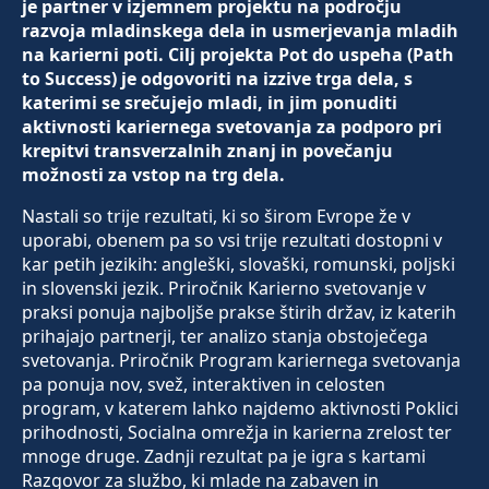
je partner v izjemnem projektu na področju
razvoja mladinskega dela in usmerjevanja mladih
na karierni poti. Cilj projekta Pot do uspeha (Path
to Success) je odgovoriti na izzive trga dela, s
katerimi se srečujejo mladi, in jim ponuditi
aktivnosti kariernega svetovanja za podporo pri
krepitvi transverzalnih znanj in povečanju
možnosti za vstop na trg dela.
Nastali so trije rezultati, ki so širom Evrope že v
uporabi, obenem pa so vsi trije rezultati dostopni v
kar petih jezikih: angleški, slovaški, romunski, poljski
in slovenski jezik. Priročnik Karierno svetovanje v
praksi ponuja najboljše prakse štirih držav, iz katerih
prihajajo partnerji, ter analizo stanja obstoječega
svetovanja. Priročnik Program kariernega svetovanja
pa ponuja nov, svež, interaktiven in celosten
program, v katerem lahko najdemo aktivnosti Poklici
prihodnosti, Socialna omrežja in karierna zrelost ter
mnoge druge. Zadnji rezultat pa je igra s kartami
Razgovor za službo, ki mlade na zabaven in