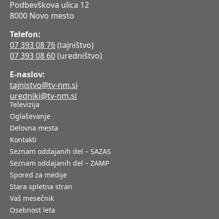
Podbevškova ulica 12
8000 Novo mesto
Telefon:
07 393 08 76
(tajništvo)
07 393 08 60
(uredništvo)
E-naslov:
tajnistvo@tv-nm.si
uredniki@tv-nm.si
Televizija
Oglaševanje
Delovna mesta
Kontakti
Seznam oddajanih del – SAZAS
Seznam oddajanih del – ZAMP
Spored za medije
Stara spletna stran
Vaš mesečnik
Osebnost leta