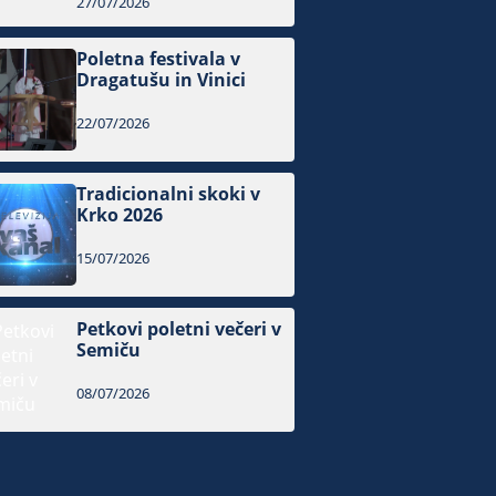
27/07/2026
Poletna festivala v
Dragatušu in Vinici
22/07/2026
Tradicionalni skoki v
Krko 2026
15/07/2026
Petkovi poletni večeri v
Semiču
08/07/2026