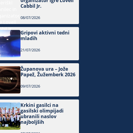
organizator igre Lovell
Cabbil Jr.
08/07/2026
Gripovi aktivni tedni
mladih
21/07/2026
Županova ura – Jože
Papež, Žužemberk 2026
09/07/2026
Krkini gasilci na
gasilski olimpijadi
ubranili naslov
najboljših