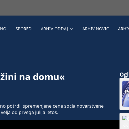
LNO
SPORED
ARHIV ODDAJ
ARHIV NOVIC
ARHI
žini na domu«
Ogle
no potrdil spremenjene cene socialnovarstvene
lja od prvega julija letos.