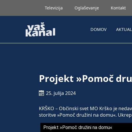
Televizija
Oglaševanje
Kontakt
DOMOV
AKTUA
Projekt »Pomoč dru
25. julija 2024
KRŠKO – Občinski svet MO Krško je nedav
storitve »Pomoč družini na domu«. Ukrep ve
Projekt »Pomoč družini na domu«