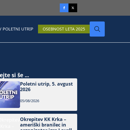
V POLETNI UTRIP
OSEBNOST LETA 2025
Search
for:
jte si še ...
Poletni utrip, 5. avgust
2026
05/08/2026
Okrepitev KK Krka –
ameriški branilec in