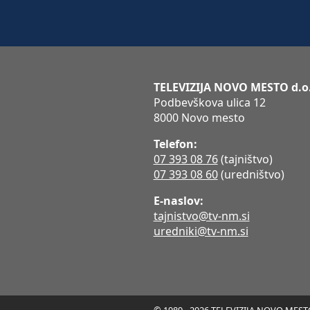
TELEVIZIJA NOVO MESTO d.o
Podbevškova ulica 12
8000 Novo mesto
Telefon:
07 393 08 76
(tajništvo)
07 393 08 60
(uredništvo)
E-naslov:
tajnistvo@tv-nm.si
uredniki@tv-nm.si