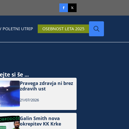
V POLETNI UTRIP
OSEBNOST LETA 2025
Search
for:
jte si še ...
Pravega zdravja ni brez
zdravih ust
21/07/2026
Galin Smith nova
okrepitev KK Krke