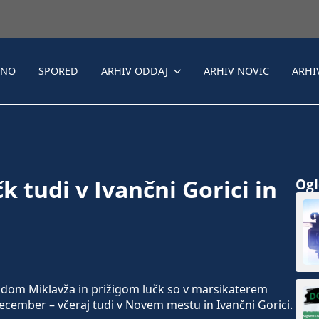
LNO
SPORED
ARHIV ODDAJ
ARHIV NOVIC
ARHI
k tudi v Ivančni Gorici in
Ogle
om Miklavža in prižigom lučk so v marsikaterem
december – včeraj tudi v Novem mestu in Ivančni Gorici.