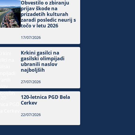
Obvestilo o zbiranju
prijav škode na
prizadetih kulturah
zaradi posledic neurij s
točo v letu 2026
17/07/2026
Krkini gasilci na
gasilski olimpijadi
ubranili naslov
najboljših
27/07/2026
120-letnica PGD Bela
Cerkev
22/07/2026