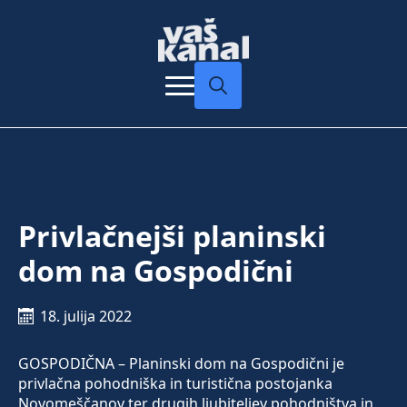
Search
for:
Privlačnejši planinski
dom na Gospodični
18. julija 2022
GOSPODIČNA – Planinski dom na Gospodični je
privlačna pohodniška in turistična postojanka
Novomeščanov ter drugih ljubiteljev pohodništva in