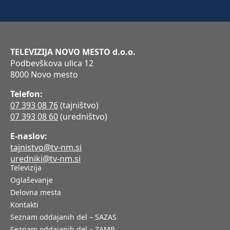
TELEVIZIJA NOVO MESTO d.o.o.
Podbevškova ulica 12
8000 Novo mesto
Telefon:
07 393 08 76
(tajništvo)
07 393 08 60
(uredništvo)
E-naslov:
tajnistvo@tv-nm.si
uredniki@tv-nm.si
Televizija
Oglaševanje
Delovna mesta
Kontakti
Seznam oddajanih del – SAZAS
Seznam oddajanih del – ZAMP