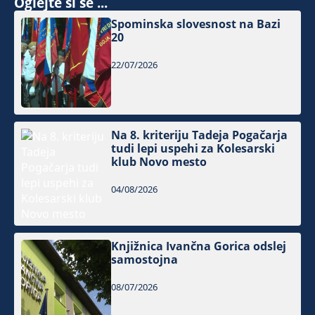
Oglejte si še ...
Spominska slovesnost na Bazi
20
22/07/2026
Na 8. kriteriju Tadeja Pogačarja
tudi lepi uspehi za Kolesarski
klub Novo mesto
04/08/2026
Knjižnica Ivančna Gorica odslej
samostojna
08/07/2026