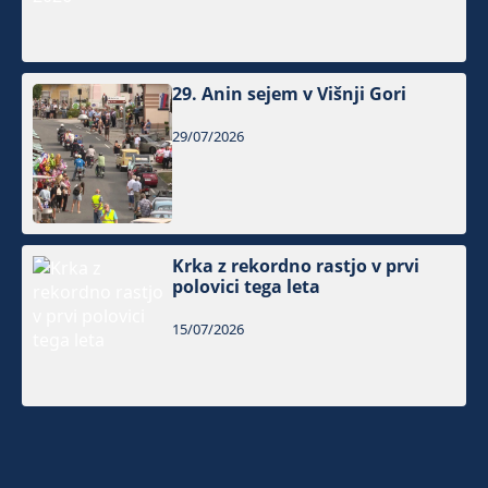
29. Anin sejem v Višnji Gori
29/07/2026
Krka z rekordno rastjo v prvi
polovici tega leta
15/07/2026