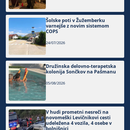
Šolske poti v Žužemberku
varnejše z novim sistemom
COPS
24/07/2026
Družinska delovno-terapetska
kolonija Sončkov na Pašmanu
05/08/2026
V hudi prometni nesreči na
novomeški Levičnikovi cesti
udeležena 4 vozila, 4 osebe v
bolnišnici