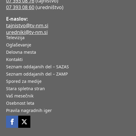
07 393 08 76
(tajništvo)
07 393 08 60
(uredništvo)
E-naslov:
tajnistvo@tv-nm.si
uredniki@tv-nm.si
Televizija
Oglaševanje
Delovna mesta
Kontakti
Seznam oddajanih del – SAZAS
Seznam oddajanih del – ZAMP
Spored za medije
Stara spletna stran
Vaš mesečnik
Osebnost leta
Pravila nagradnih iger