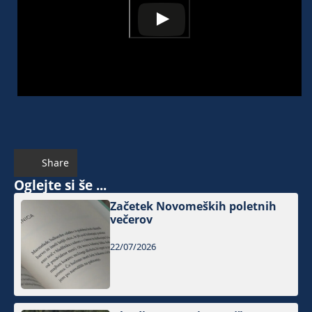
Share
Oglejte si še ...
Začetek Novomeških poletnih
večerov
22/07/2026