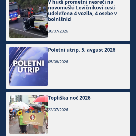
V hudi prometni nesreči na
novomeški Levičnikovi cesti
udeležena 4 vozila, 4 osebe v
bolnišnici
30/07/2026
Poletni utrip, 5. avgust 2026
05/08/2026
Topliška noč 2026
22/07/2026