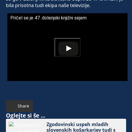
bila prisotna tudi ekipa naše televizije.
Pričel se je 47. dolenjski knjižni sejem
Share
Oglejte si še ...
Zgodovinski uspeh mladih
slovenskih košarkarjev tudi s