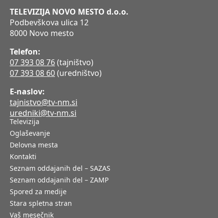
TELEVIZIJA NOVO MESTO d.o.o.
Podbevškova ulica 12
8000 Novo mesto
Telefon:
07 393 08 76
(tajništvo)
07 393 08 60
(uredništvo)
E-naslov:
tajnistvo@tv-nm.si
uredniki@tv-nm.si
Televizija
Oglaševanje
Delovna mesta
Kontakti
Seznam oddajanih del – SAZAS
Seznam oddajanih del – ZAMP
Spored za medije
Stara spletna stran
Vaš mesečnik