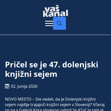
Search
for:
Pričel se je 47. dolenjski
knjižni sejem
02. junija 2026
NOVO MESTO – Ste vedeli, da je Dolenjski knjižni
sejem najdlje trajajoči knjižni sejem v Sloveniji? Včeraj
so ga v Galeriji Krka slovesno odprli že 47-ič in tam je