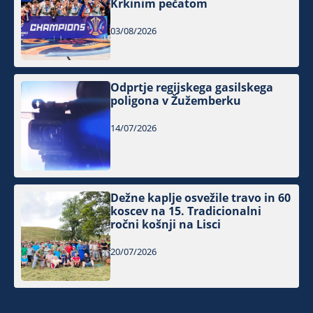
Krkinim pečatom
03/08/2026
Odprtje regijskega gasilskega
poligona v Žužemberku
14/07/2026
Dežne kaplje osvežile travo in 60
koscev na 15. Tradicionalni
ročni košnji na Lisci
20/07/2026