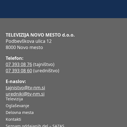
TELEVIZIJA NOVO MESTO d.o.o.
Podbevškova ulica 12
8000 Novo mesto
Telefon:
07 393 08 76
(tajništvo)
07 393 08 60
(uredništvo)
E-naslov:
tajnistvo@tv-nm.si
uredniki@tv-nm.si
Televizija
Oglaševanje
Delovna mesta
Kontakti
Seznam oddajanih del – SAZAS