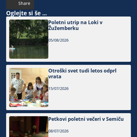
Share
Oglejte si še ...
Poletni utrip na Loki v
Žužemberku
05/08/2026
Otroški svet tudi letos odprl
vrata
15/07/2026
Petkovi poletni večeri v Semiču
08/07/2026