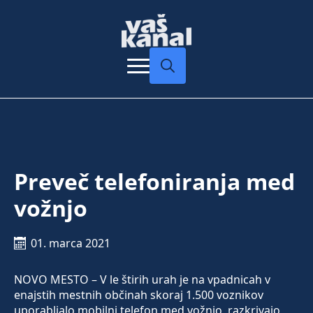
Search
for:
Preveč telefoniranja med
vožnjo
01. marca 2021
NOVO MESTO – V le štirih urah je na vpadnicah v
enajstih mestnih občinah skoraj 1.500 voznikov
uporabljalo mobilni telefon med vožnjo, razkrivajo