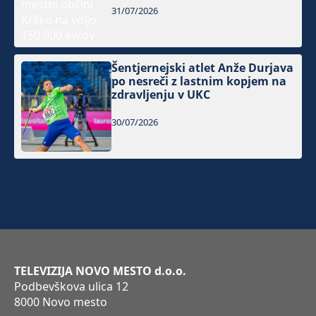
31/07/2026
Šentjernejski atlet Anže Durjava
po nesreči z lastnim kopjem na
zdravljenju v UKC
30/07/2026
TELEVIZIJA NOVO MESTO d.o.o.
Podbevškova ulica 12
8000 Novo mesto