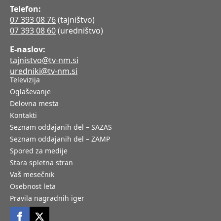
Telefon:
07 393 08 76
(tajništvo)
07 393 08 60
(uredništvo)
E-naslov:
tajnistvo@tv-nm.si
uredniki@tv-nm.si
Televizija
Oglaševanje
Delovna mesta
Kontakti
Seznam oddajanih del – SAZAS
Seznam oddajanih del – ZAMP
Spored za medije
Stara spletna stran
Vaš mesečnik
Osebnost leta
Pravila nagradnih iger