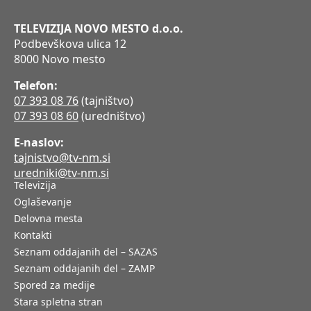
TELEVIZIJA NOVO MESTO d.o.o.
Podbevškova ulica 12
8000 Novo mesto
Telefon:
07 393 08 76
(tajništvo)
07 393 08 60
(uredništvo)
E-naslov:
tajnistvo@tv-nm.si
uredniki@tv-nm.si
Televizija
Oglaševanje
Delovna mesta
Kontakti
Seznam oddajanih del – SAZAS
Seznam oddajanih del – ZAMP
Spored za medije
Stara spletna stran