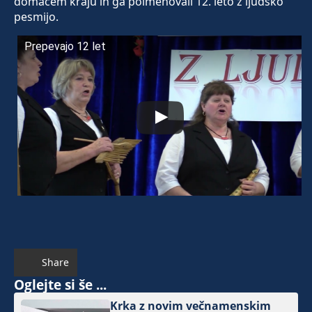
domačem kraju in ga poimenovali 12. leto z ljudsko
pesmijo.
Prepevajo 12 let
Share
Oglejte si še ...
Krka z novim večnamenskim