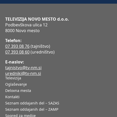
TELEVIZIJA NOVO MESTO d.o.o.
Podbevškova ulica 12
8000 Novo mesto
Telefon:
07 393 08 76
(tajništvo)
07 393 08 60
(uredništvo)
E-naslov:
tajnistvo@tv-nm.si
uredniki@tv-nm.si
Televizija
Oglaševanje
Delovna mesta
Kontakti
Seznam oddajanih del – SAZAS
Seznam oddajanih del – ZAMP
Spored za medije