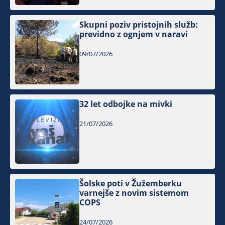
Skupni poziv pristojnih služb:
previdno z ognjem v naravi
09/07/2026
32 let odbojke na mivki
21/07/2026
Šolske poti v Žužemberku
varnejše z novim sistemom
COPS
24/07/2026