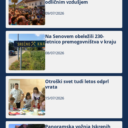
odličnim vzdušjem
09/07/2026
Na Senovem obeležili 230-
letnico premogovništva v kraju
08/07/2026
Otroški svet tudi letos odprl
vrata
15/07/2026
Panoramska vožnja Iskrenih