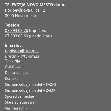
TELEVIZIJA NOVO MESTO d.o.o.
Podbevškova ulica 12
8000 Novo mesto
Telefon:
07 393 08 76
(tajništvo)
07 393 08 60
(uredništvo)
E-naslov:
tajnistvo@tv-nm.si
uredniki@tv-nm.si
Televizija
Oglaševanje
Delovna mesta
Kontakti
Seznam oddajanih del – SAZAS
Seznam oddajanih del – ZAMP
Spored za medije
Stara spletna stran
Vaš mesečnik