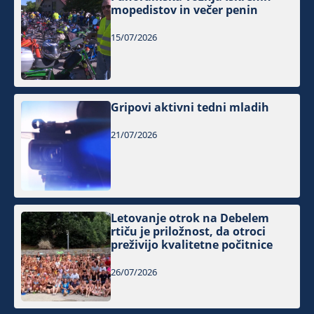
mopedistov in večer penin
15/07/2026
Gripovi aktivni tedni mladih
21/07/2026
Letovanje otrok na Debelem
rtiču je priložnost, da otroci
preživijo kvalitetne počitnice
26/07/2026